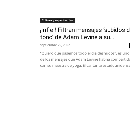
Cultura y espectáculos
¡Infiel! Filtran mensajes ‘subidos 
tono’ de Adam Levine a su...
septiembre 22, 2022
"Quiero que pasemos todo el día desnudos", es uno
de los mensajes que Adam Levine habría compartid
con su maestra de yoga. El cantante estadounidense.