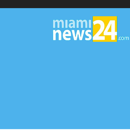
▷
Miami
News
24