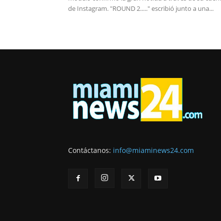
de Instagram. "ROUND 2....." escribió junto a una...
Contáctanos:
info@miaminews24.com