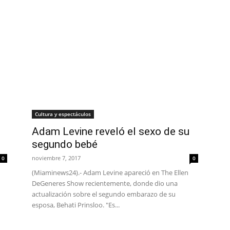
Cultura y espectáculos
Adam Levine reveló el sexo de su
segundo bebé
noviembre 7, 2017
0
0
(Miaminews24).- Adam Levine apareció en The Ellen
DeGeneres Show recientemente, donde dio una
actualización sobre el segundo embarazo de su
esposa, Behati Prinsloo. "Es...