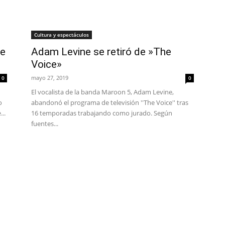
Cultura y espectáculos
de
Adam Levine se retiró de »The
Voice»
mayo 27, 2019
0
0
El vocalista de la banda Maroon 5, Adam Levine,
o
abandonó el programa de televisión ''The Voice'' tras
..
16 temporadas trabajando como jurado. Según
fuentes...