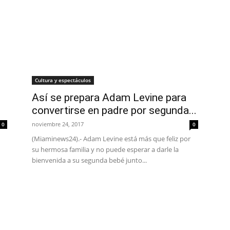
Cultura y espectáculos
Así se prepara Adam Levine para
convertirse en padre por segunda...
noviembre 24, 2017
0
0
(Miaminews24).- Adam Levine está más que feliz por
su hermosa familia y no puede esperar a darle la
bienvenida a su segunda bebé junto...