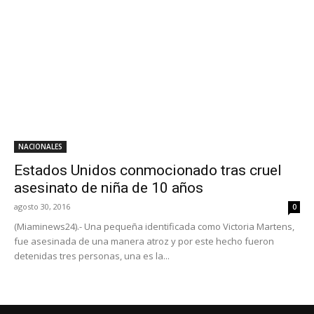
NACIONALES
Estados Unidos conmocionado tras cruel
asesinato de niña de 10 años
agosto 30, 2016
0
(Miaminews24).- Una pequeña identificada como Victoria Martens,
fue asesinada de una manera atroz y por este hecho fueron
detenidas tres personas, una es la...