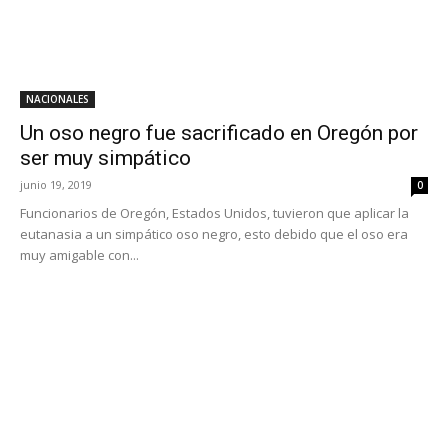
NACIONALES
Un oso negro fue sacrificado en Oregón por
ser muy simpático
junio 19, 2019
0
Funcionarios de Oregón, Estados Unidos, tuvieron que aplicar la
eutanasia a un simpático oso negro, esto debido que el oso era
muy amigable con...