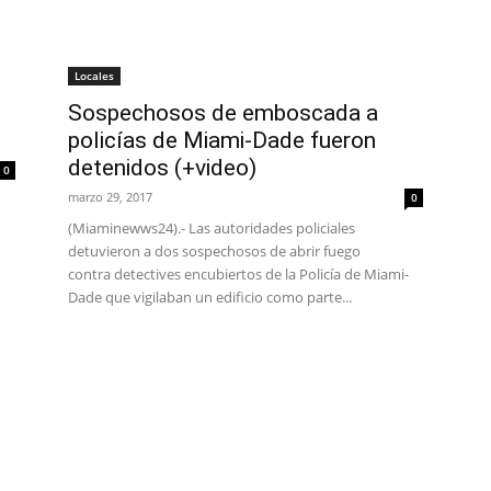
Locales
Sospechosos de emboscada a
policías de Miami-Dade fueron
detenidos (+video)
0
marzo 29, 2017
0
(Miaminewws24).- Las autoridades policiales
detuvieron a dos sospechosos de abrir fuego
contra detectives encubiertos de la Policía de Miami-
Dade que vigilaban un edificio como parte...