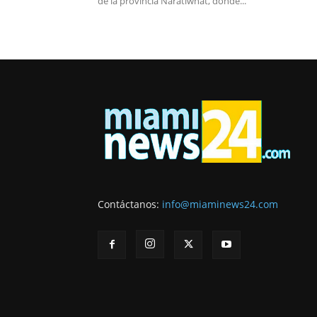
de la provincia Naratiwhat, donde...
Contáctanos:
info@miaminews24.com