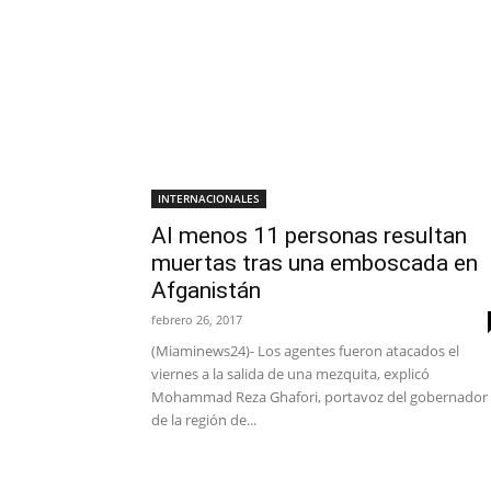
INTERNACIONALES
Al menos 11 personas resultan
muertas tras una emboscada en
Afganistán
febrero 26, 2017
(Miaminews24)- Los agentes fueron atacados el
viernes a la salida de una mezquita, explicó
Mohammad Reza Ghafori, portavoz del gobernador
de la región de...