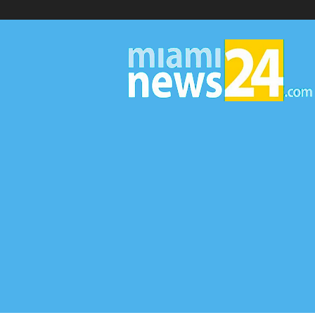
▷
Miami
News
24