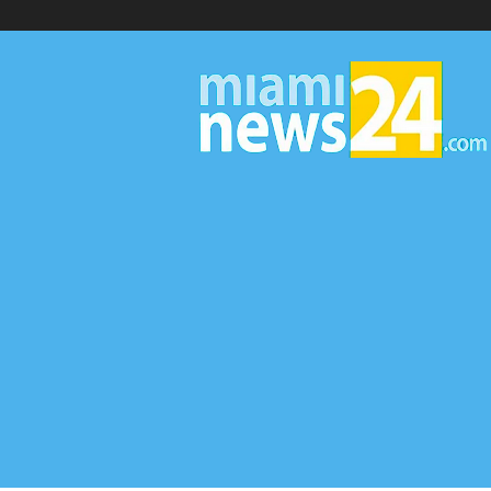
▷
Miami
News
24