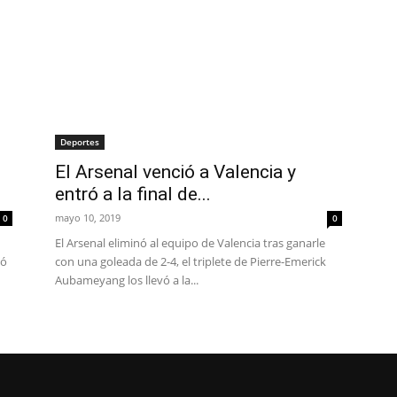
Deportes
El Arsenal venció a Valencia y
entró a la final de...
mayo 10, 2019
0
0
El Arsenal eliminó al equipo de Valencia tras ganarle
vó
con una goleada de 2-4, el triplete de Pierre-Emerick
Aubameyang los llevó a la...