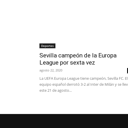
Deportes
Sevilla campeón de la Europa
League por sexta vez
agosto 22, 2020
La UEFA Europa League tiene campeón, Sevilla FC. El
equipo español derrotó 3-2 al Inter de Milán y se lle
este 21 de agosto...