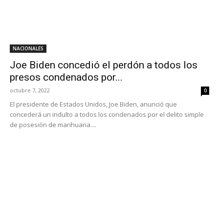
NACIONALES
Joe Biden concedió el perdón a todos los
presos condenados por...
octubre 7, 2022
0
El presidente de Estados Unidos, Joe Biden, anunció que
concederá un indulto a todos los condenados por el delito simple
de posesión de marihuana....