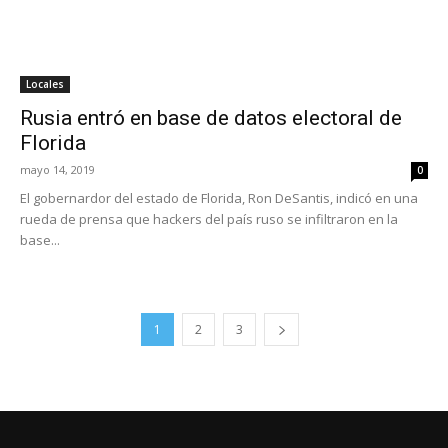
Locales
Rusia entró en base de datos electoral de
Florida
mayo 14, 2019
0
El gobernardor del estado de Florida, Ron DeSantis, indicó en una
rueda de prensa que hackers del país ruso se infiltraron en la
base...
1
2
3