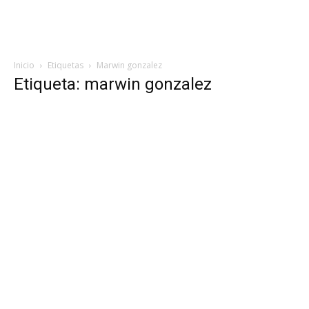
Inicio
Etiquetas
Marwin gonzalez
Etiqueta: marwin gonzalez