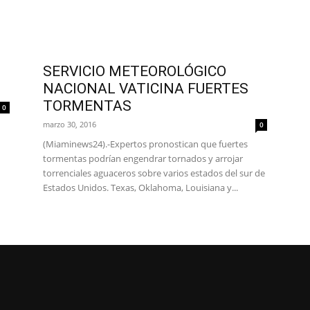
SERVICIO METEOROLÓGICO
NACIONAL VATICINA FUERTES
TORMENTAS
0
marzo 30, 2016
0
(Miaminews24).-Expertos pronostican que fuertes
tormentas podrían engendrar tornados y arrojar
torrenciales aguaceros sobre varios estados del sur de
Estados Unidos. Texas, Oklahoma, Louisiana y...