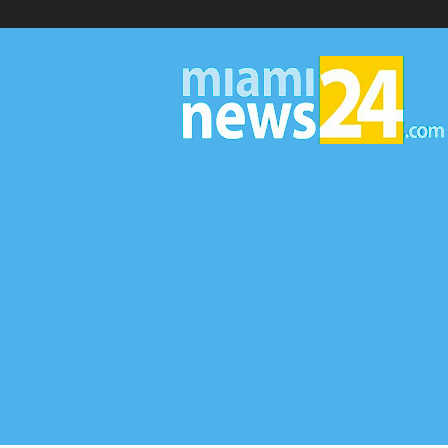
▷
Miami
News
24