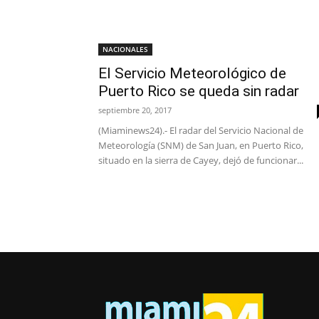
NACIONALES
El Servicio Meteorológico de
Puerto Rico se queda sin radar
septiembre 20, 2017
(Miaminews24).- El radar del Servicio Nacional de
Meteorología (SNM) de San Juan, en Puerto Rico,
situado en la sierra de Cayey, dejó de funcionar...