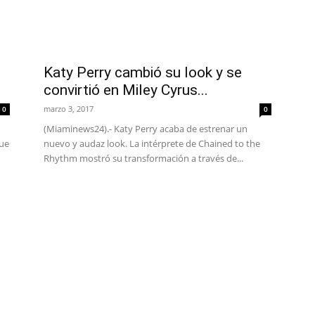
Katy Perry cambió su look y se
convirtió en Miley Cyrus...
marzo 3, 2017
0
0
(Miaminews24).- Katy Perry acaba de estrenar un
que
nuevo y audaz look. La intérprete de Chained to the
Rhythm mostró su transformación a través de...