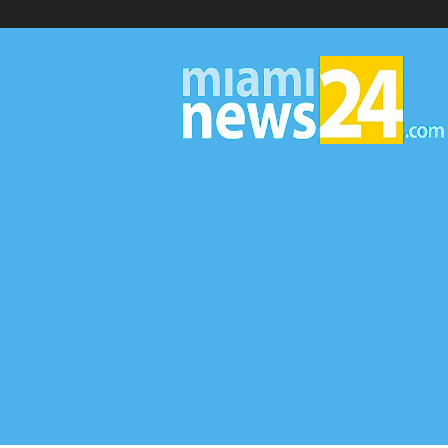
▷
Miami
News
24