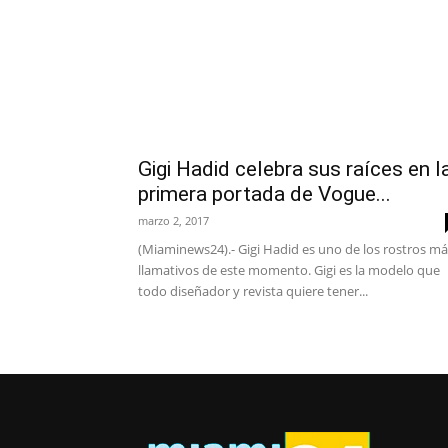
Gigi Hadid celebra sus raíces en l
primera portada de Vogue...
marzo 2, 2017
(Miaminews24).- Gigi Hadid es uno de los rostros má
llamativos de este momento. Gigi es la modelo que
todo diseñador y revista quiere tener...