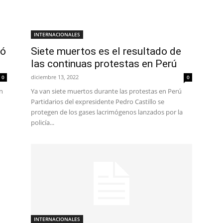
INTERNACIONALES
tó
Siete muertos es el resultado de
las continuas protestas en Perú
diciembre 13, 2022
0
0
n
Ya van siete muertos durante las protestas en Perú
Partidarios del expresidente Pedro Castillo se
protegen de los gases lacrimógenos lanzados por la
policía...
INTERNACIONALES