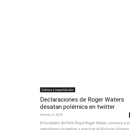
Cultura y espectáculos
Declaraciones de Roger Waters
desatan polémica en twitter
febrero 4, 2019
El fundador de Pink Floyd Roger Water, convocó a s
seguidores vía twitter a marchar el día lunes 4 hasta 