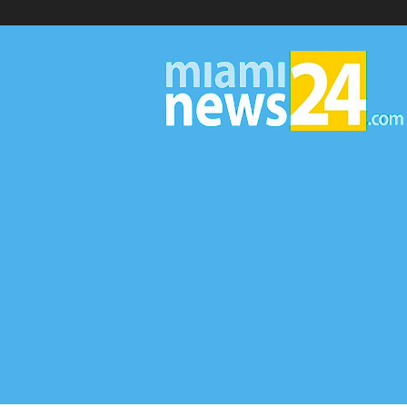
▷
Miami
News
24