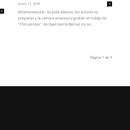
enero 17, 2018
0
0
(Miaminews24).- Se pide silencio, los actores se
preparan y la cámara empieza a grabar; el rodaje de
"Chicuarotes", de Gael García Bernal, no se...
Página 1 de 3