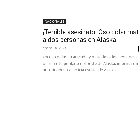
NACIONALES
¡Terrible asesinato! Oso polar ma
a dos personas en Alaska
enero 18, 2023
Un oso polar ha atacado y matado a dos personas e
un remoto poblado del oeste de Alaska, informaron
autoridades. La policía estatal de Alaska...