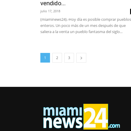
vendido...
julio 17, 2018
(miaminews24).-Hoy día es posible comprar pueblos
enteros. Un poco más de un mes después de que
saliera a la venta un pueblo fantasma del siglo...
1
2
3