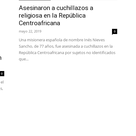
Asesinaron a cuchillazos a
religiosa en la República
Centroafricana
mayo 22, 2019
0
Una misionera española de nombre Inés Nieves
Sancho, de 77 años, fue asesinada a cuchillazos en la
República Centroafricana por sujetos no identificados
n
que...
0
el
s,