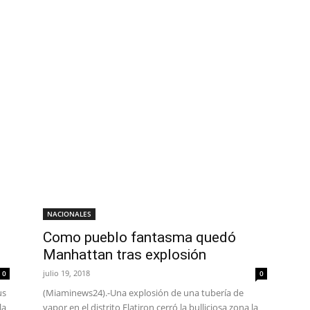
NACIONALES
Como pueblo fantasma quedó
Manhattan tras explosión
julio 19, 2018
0
0
us
(Miaminews24).-Una explosión de una tubería de
la
vapor en el distrito Flatiron cerró la bulliciosa zona la