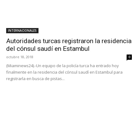
INTERNACIONALES
Autoridades turcas registraron la residencia
del cónsul saudí en Estambul
octubre 18, 2018
0
(Miaminews24).-Un equipo de la policía turca ha entrado hoy
finalmente en la residencia del cónsul saudí en Estambul para
registrarla en busca de pistas...