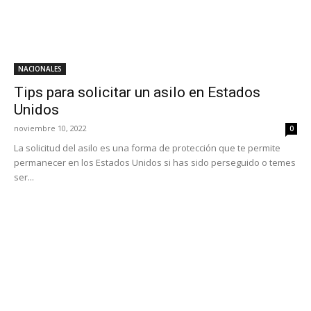
NACIONALES
Tips para solicitar un asilo en Estados
Unidos
noviembre 10, 2022
0
La solicitud del asilo es una forma de protección que te permite
permanecer en los Estados Unidos si has sido perseguido o temes
ser...