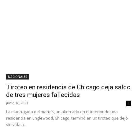
NACIONALES
Tiroteo en residencia de Chicago deja saldo
de tres mujeres fallecidas
junio 16, 2021
0
La madrugada del martes, un altercado en el interior de una
residencia en Englewood, Chicago, terminó en un tiroteo que dejó
sin vida a...