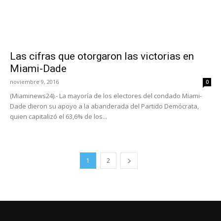
Las cifras que otorgaron las victorias en
Miami-Dade
noviembre 9, 2016
0
(Miaminews24).- La mayoría de los electores del condado Miami-
Dade dieron su apoyo a la abanderada del Partido Demócrata,
quien capitalizó el 63,6% de los...
1
2