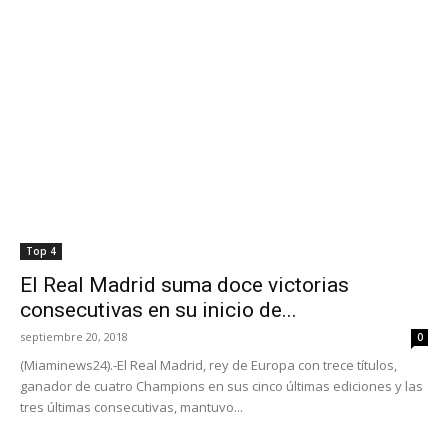
Top 4
El Real Madrid suma doce victorias
consecutivas en su inicio de...
septiembre 20, 2018
0
(Miaminews24).-El Real Madrid, rey de Europa con trece títulos,
ganador de cuatro Champions en sus cinco últimas ediciones y las
tres últimas consecutivas, mantuvo...