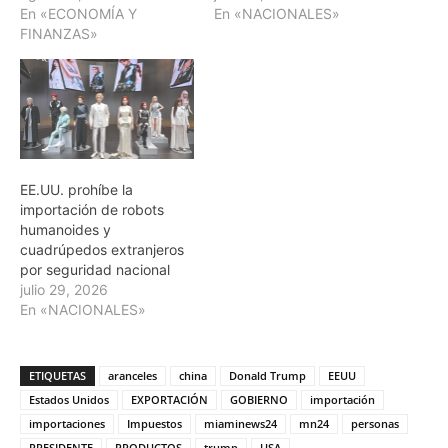
En «ECONOMÍA Y
En «NACIONALES»
FINANZAS»
EE.UU. prohíbe la
importación de robots
humanoides y
cuadrúpedos extranjeros
por seguridad nacional
julio 29, 2026
En «NACIONALES»
ETIQUETAS
aranceles
china
Donald Trump
EEUU
Estados Unidos
EXPORTACIÓN
GOBIERNO
importación
importaciones
Impuestos
miaminews24
mn24
personas
PRESIDENTE
PRODUCTOS
trump
USA