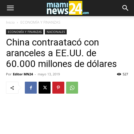
Inicio
ECONOMÍA Y FINANZAS
ECONOMÍA Y FINANZAS
NACIONALES
China contraatacó con
aranceles a EE.UU. de
60.000 millones de dólares
Por
Editor MN24
-
mayo 13, 2019
527