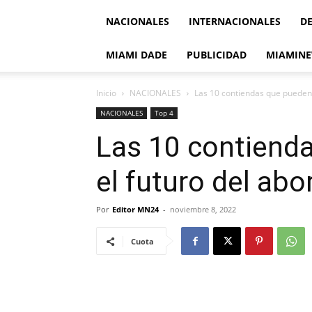
NACIONALES
INTERNACIONALES
D
MIAMI DADE
PUBLICIDAD
MIAMINE
Inicio
NACIONALES
Las 10 contiendas que pueden 
NACIONALES
Top 4
Las 10 contienda
el futuro del ab
Por
Editor MN24
-
noviembre 8, 2022
Cuota