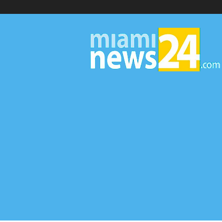
▷
Miami
News
24