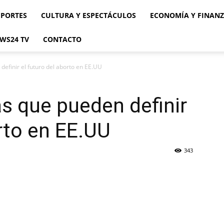
EPORTES
CULTURA Y ESPECTÁCULOS
ECONOMÍA Y FINAN
WS24 TV
CONTACTO
definir el futuro del aborto en EE.UU
s que pueden definir
orto en EE.UU
343