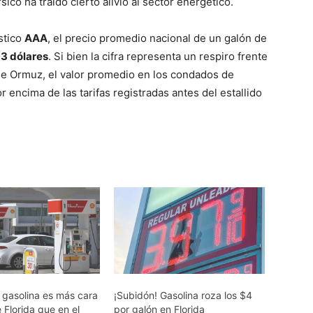
ico ha traído cierto alivio al sector energético.
stico
AAA
, el precio promedio nacional de un galón de
3 dólares
. Si bien la cifra representa un respiro frente
 de Ormuz, el valor promedio en los condados de
encima de las tarifas registradas antes del estallido
 gasolina es más cara
¡Subidón! Gasolina roza los $4
e Florida que en el
por galón en Florida