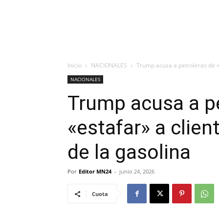
Inicio
NACIONALES
Trump acusa a petroleras de «e
NACIONALES
Trump acusa a pe
«estafar» a clien
de la gasolina
Por
Editor MN24
-
junio 24, 2026
Cuota