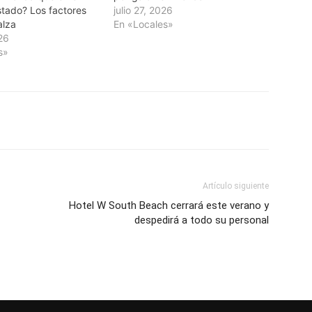
stado? Los factores
julio 27, 2026
alza
En «Locales»
026
s»
Artículo siguiente
Hotel W South Beach cerrará este verano y
despedirá a todo su personal