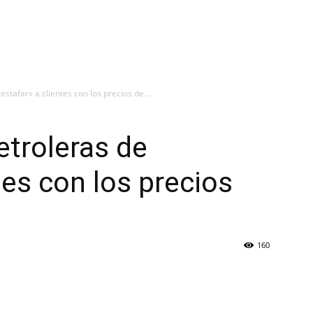
stafar» a clientes con los precios de...
troleras de
tes con los precios
160