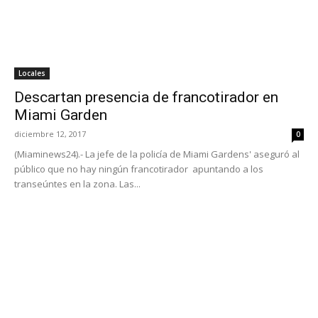
Locales
Descartan presencia de francotirador en
Miami Garden
diciembre 12, 2017
0
(Miaminews24).- La jefe de la policía de Miami Gardens' aseguró al
público que no hay ningún francotirador apuntando a los
transeúntes en la zona. Las...