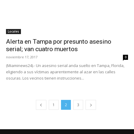
Locales
Alerta en Tampa por presunto asesino
serial; van cuatro muertos
noviembre 17, 2017
0
(Miaminews24).- Un asesino serial anda suelto en Tampa, Florida,
eligiendo a sus víctimas aparentemente al azar en las calles
oscuras. Los vecinos tienen instrucciones...
1
2
3