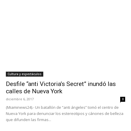
Cultura y espectáculos
Desfile “anti Victoria’s Secret” inundó las
calles de Nueva York
diciembre 6, 2017
0
(Miaminews24).- Un batallón de “anti ángeles” tomó el centro de
Nueva York para denunciar los estereotipos y cánones de belleza
que difunden las firmas...