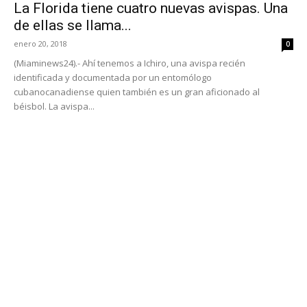
La Florida tiene cuatro nuevas avispas. Una
de ellas se llama...
enero 20, 2018
0
(Miaminews24).- Ahí tenemos a Ichiro, una avispa recién
identificada y documentada por un entomólogo
cubanocanadiense quien también es un gran aficionado al
béisbol. La avispa...