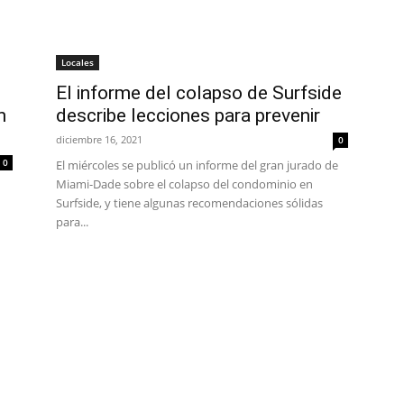
Locales
El informe del colapso de Surfside
n
describe lecciones para prevenir
diciembre 16, 2021
0
0
El miércoles se publicó un informe del gran jurado de
Miami-Dade sobre el colapso del condominio en
Surfside, y tiene algunas recomendaciones sólidas
para...