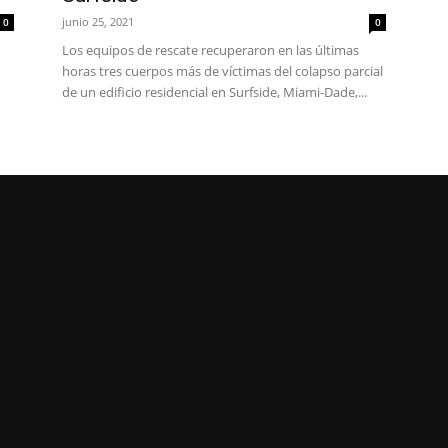
junio 25, 2021
0
0
Los equipos de rescate recuperaron en las últimas
horas tres cuerpos más de víctimas del colapso parcial
de un edificio residencial en Surfside, Miami-Dade,...