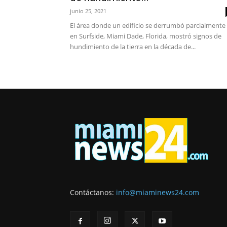
junio 25, 2021
El área donde un edificio se derrumbó parcialmente
en Surfside, Miami Dade, Florida, mostró signos de
hundimiento de la tierra en la década de...
Contáctanos:
info@miaminews24.com