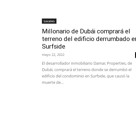
Locales
Millonario de Dubái comprará el
terreno del edificio derrumbado e
Surfside
mayo 22, 2022
El desarrollador inmobiliario Damac Properties, de
Dubái, comprará el terreno donde se derrumbó el
edificio del condominio en Surfside, que causó la
muerte de...