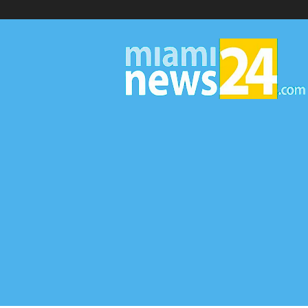
▷
Miami
News
24