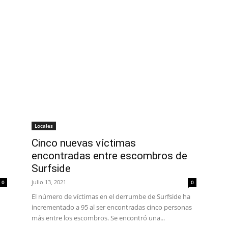
Locales
Cinco nuevas víctimas
encontradas entre escombros de
Surfside
julio 13, 2021
0
0
El número de víctimas en el derrumbe de Surfside ha
incrementado a 95 al ser encontradas cinco personas
más entre los escombros. Se encontró una...