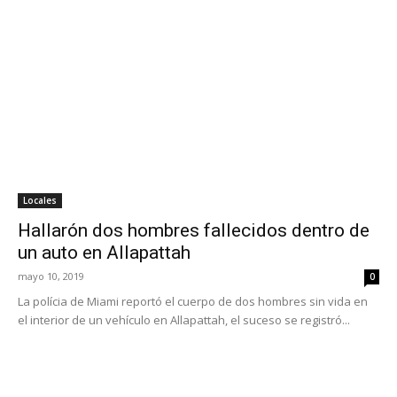
Locales
Hallarón dos hombres fallecidos dentro de
un auto en Allapattah
mayo 10, 2019
0
La polícia de Miami reportó el cuerpo de dos hombres sin vida en
el interior de un vehículo en Allapattah, el suceso se registró...