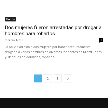
Florida
Dos mujeres fueron arrestadas por drogar a
hombres para robarlos
febrero 1, 2019
0
La policía arrestó a dos mujeres por haber presuntamente
drogado a varios hombres en diversos incidentes en Miami Beach
y, después de dormirlos, robarles...
1
2
3