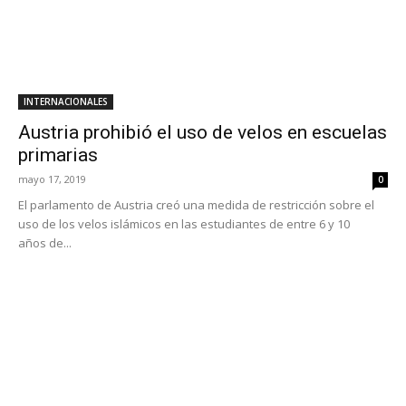
INTERNACIONALES
Austria prohibió el uso de velos en escuelas
primarias
mayo 17, 2019
0
El parlamento de Austria creó una medida de restricción sobre el
uso de los velos islámicos en las estudiantes de entre 6 y 10
años de...