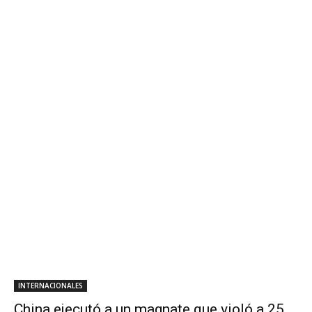
INTERNACIONALES
China ejecutó a un magnate que violó a 25