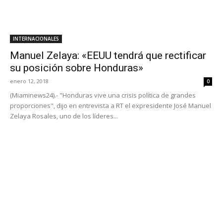
INTERNACIONALES
Manuel Zelaya: «EEUU tendrá que rectificar
su posición sobre Honduras»
enero 12, 2018
0
(Miaminews24).- "Honduras vive una crisis política de grandes
proporciones", dijo en entrevista a RT el expresidente José Manuel
Zelaya Rosales, uno de los líderes...