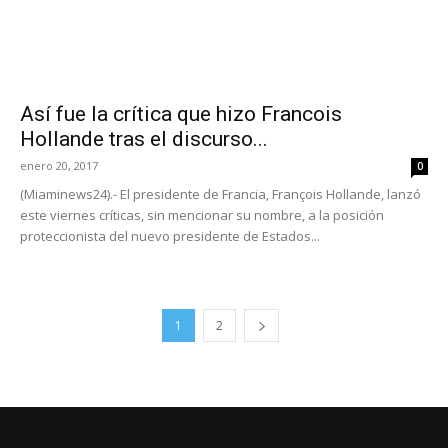
Así fue la crítica que hizo Francois
Hollande tras el discurso...
enero 20, 2017
0
(Miaminews24).- El presidente de Francia, François Hollande, lanzó
este viernes críticas, sin mencionar su nombre, a la posición
proteccionista del nuevo presidente de Estados...
1
2