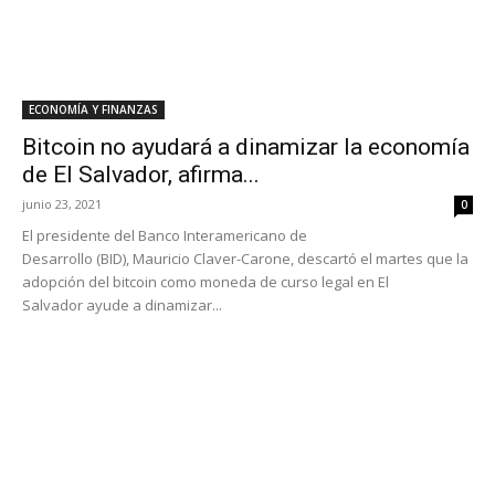
ECONOMÍA Y FINANZAS
Bitcoin no ayudará a dinamizar la economía
de El Salvador, afirma...
junio 23, 2021
0
El presidente del Banco Interamericano de
Desarrollo (BID), Mauricio Claver-Carone, descartó el martes que la
adopción del bitcoin como moneda de curso legal en El
Salvador ayude a dinamizar...