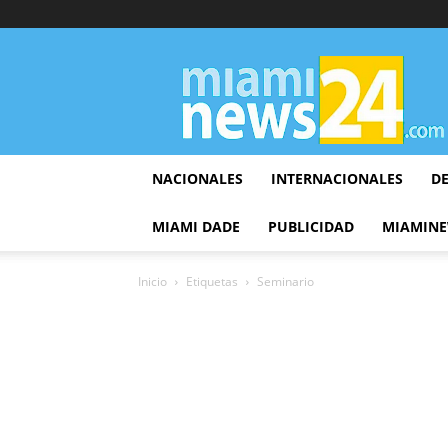
▷
Miami
News
24
NACIONALES
INTERNACIONALES
D
MIAMI DADE
PUBLICIDAD
MIAMINE
Inicio
Etiquetas
Seminario