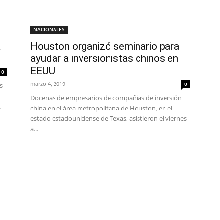
NACIONALES
a
Houston organizó seminario para
ayudar a inversionistas chinos en
EEUU
0
marzo 4, 2019
0
s
Docenas de empresarios de compañías de inversión
.
china en el área metropolitana de Houston, en el
estado estadounidense de Texas, asistieron el viernes
a...