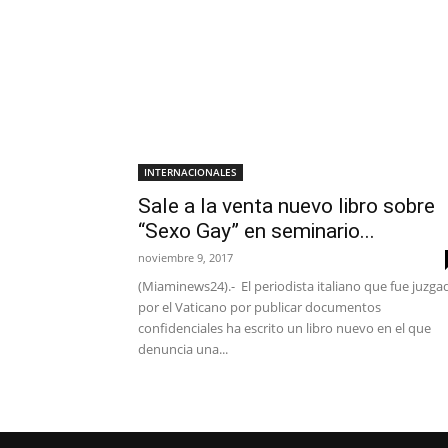
INTERNACIONALES
Sale a la venta nuevo libro sobre
“Sexo Gay” en seminario...
noviembre 9, 2017
(Miaminews24).- El periodista italiano que fue juzga
por el Vaticano por publicar documentos
confidenciales ha escrito un libro nuevo en el que
denuncia una...