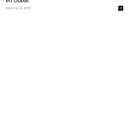
en Dubai
febrero 25, 2019
0