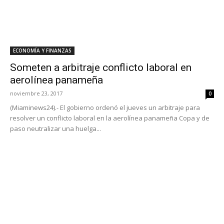
ECONOMÍA Y FINANZAS
Someten a arbitraje conflicto laboral en
aerolínea panameña
noviembre 23, 2017
0
(Miaminews24).- El gobierno ordenó el jueves un arbitraje para
resolver un conflicto laboral en la aerolínea panameña Copa y de
paso neutralizar una huelga...