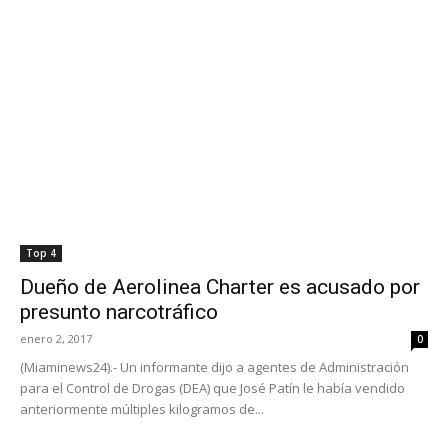
Top 4
Dueño de Aerolinea Charter es acusado por
presunto narcotráfico
enero 2, 2017
0
(Miaminews24).- Un informante dijo a agentes de Administración
para el Control de Drogas (DEA) que José Patín le había vendido
anteriormente múltiples kilogramos de...