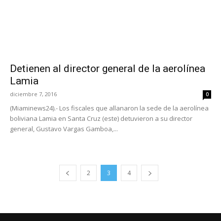
Detienen al director general de la aerolínea
Lamia
diciembre 7, 2016
0
(Miaminews24).- Los fiscales que allanaron la sede de la aerolínea
boliviana Lamia en Santa Cruz (este) detuvieron a su director
general, Gustavo Vargas Gamboa,...
2
3
4