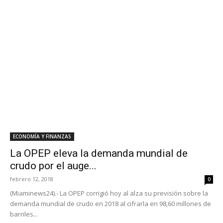
ECONOMÍA Y FINANZAS
La OPEP eleva la demanda mundial de
crudo por el auge...
febrero 12, 2018
0
(Miaminews24).- La OPEP corrigió hoy al alza su previsión sobre la
demanda mundial de crudo en 2018 al cifrarla en 98,60 millones de
barriles...