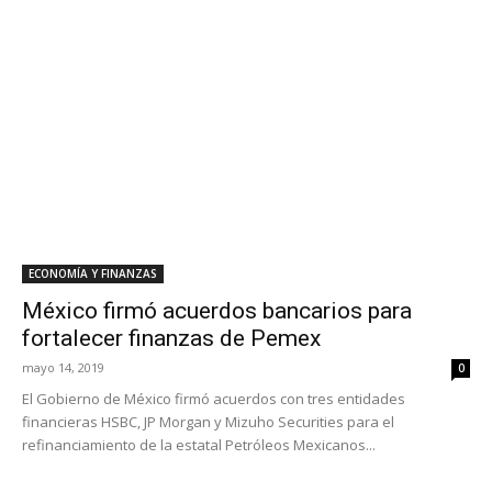
ECONOMÍA Y FINANZAS
México firmó acuerdos bancarios para
fortalecer finanzas de Pemex
mayo 14, 2019
0
El Gobierno de México firmó acuerdos con tres entidades
financieras HSBC, JP Morgan y Mizuho Securities para el
refinanciamiento de la estatal Petróleos Mexicanos...