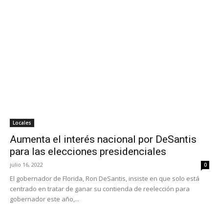
Locales
Aumenta el interés nacional por DeSantis
para las elecciones presidenciales
julio 16, 2022
0
El gobernador de Florida, Ron DeSantis, insiste en que solo está
centrado en tratar de ganar su contienda de reelección para
gobernador este año,...