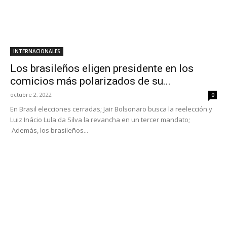
INTERNACIONALES
Los brasileños eligen presidente en los
comicios más polarizados de su...
octubre 2, 2022
0
En Brasil elecciones cerradas; Jair Bolsonaro busca la reelección y
Luiz Inácio Lula da Silva la revancha en un tercer mandato;
Además, los brasileños...