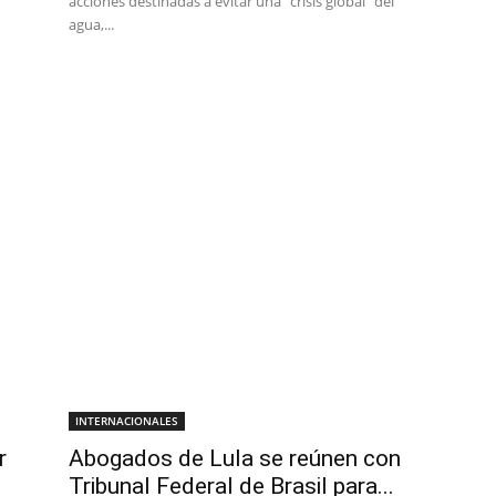
acciones destinadas a evitar una “crisis global” del
agua,...
INTERNACIONALES
r
Abogados de Lula se reúnen con
Tribunal Federal de Brasil para...