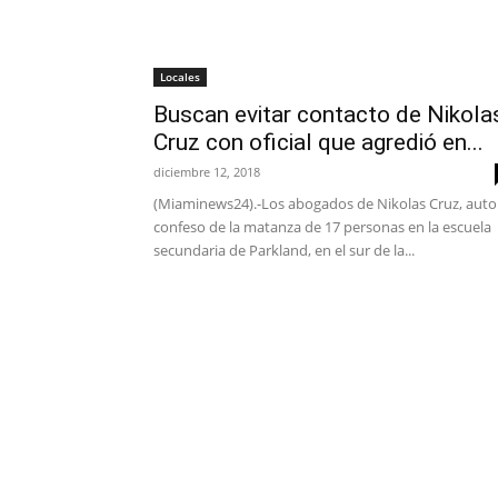
Locales
Buscan evitar contacto de Nikola
Cruz con oficial que agredió en...
diciembre 12, 2018
(Miaminews24).-Los abogados de Nikolas Cruz, auto
confeso de la matanza de 17 personas en la escuela
secundaria de Parkland, en el sur de la...