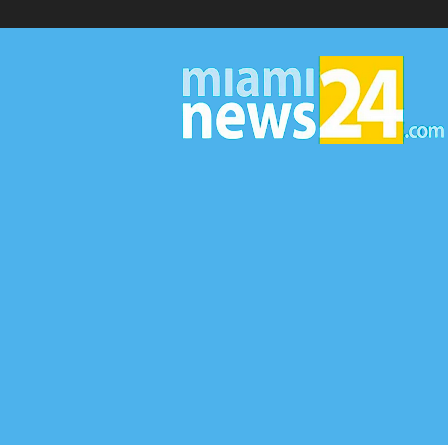
▷
Miami
News
24