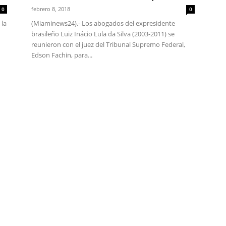
febrero 8, 2018
0
0
 la
(Miaminews24).- Los abogados del expresidente
brasileño Luiz Inácio Lula da Silva (2003-2011) se
reunieron con el juez del Tribunal Supremo Federal,
Edson Fachin, para...