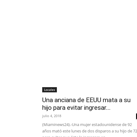
Locales
Una anciana de EEUU mata a su
hijo para evitar ingresar...
julio 4, 2018
(Miaminews24).-Una mujer estadounidense de 92
años mató este lunes de dos disparos a su hijo de 7