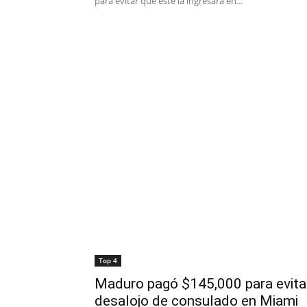
para evitar que éste la ingresara en...
Top 4
Maduro pagó $145,000 para evita
desalojo de consulado en Miami