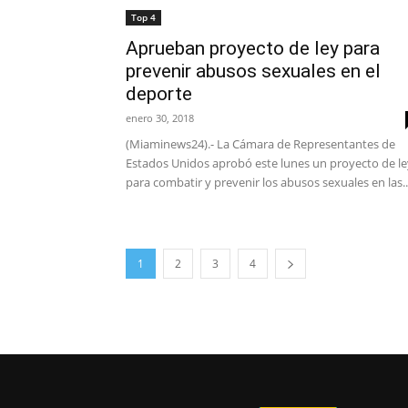
Top 4
Aprueban proyecto de ley para
prevenir abusos sexuales en el
deporte
enero 30, 2018
(Miaminews24).- La Cámara de Representantes de
Estados Unidos aprobó este lunes un proyecto de le
para combatir y prevenir los abusos sexuales en las..
1
2
3
4