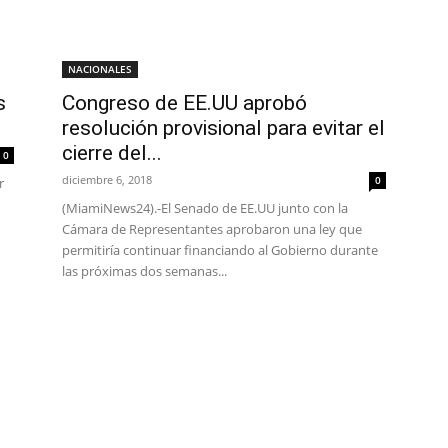
NACIONALES
s
Congreso de EE.UU aprobó
resolución provisional para evitar el
cierre del...
0
diciembre 6, 2018
0
r
(MiamiNews24).-El Senado de EE.UU junto con la
Cámara de Representantes aprobaron una ley que
permitiría continuar financiando al Gobierno durante
las próximas dos semanas...