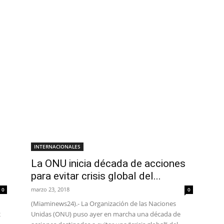
INTERNACIONALES
La ONU inicia década de acciones
para evitar crisis global del...
marzo 23, 2018
0
0
(Miaminews24).- La Organización de las Naciones
2
Unidas (ONU) puso ayer en marcha una década de