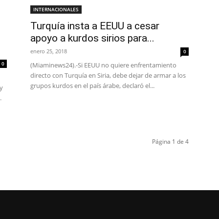
INTERNACIONALES
Turquía insta a EEUU a cesar
apoyo a kurdos sirios para...
enero 25, 2018
0
0
(Miaminews24).-Si EEUU no quiere enfrentamiento
directo con Turquía en Siria, debe dejar de armar a los
grupos kurdos en el país árabe, declaró el...
y
.
Página 1 de 4