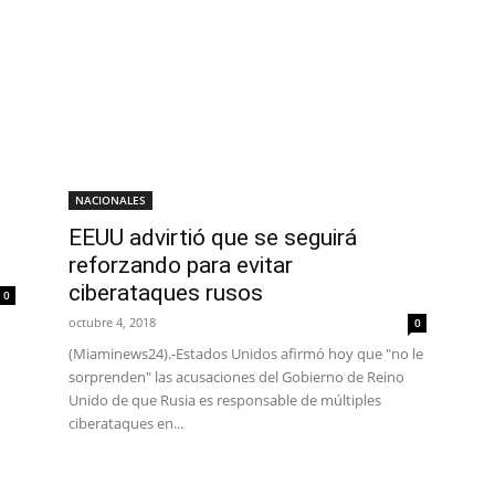
NACIONALES
EEUU advirtió que se seguirá
reforzando para evitar
ciberataques rusos
0
octubre 4, 2018
0
(Miaminews24).-Estados Unidos afirmó hoy que "no le
sorprenden" las acusaciones del Gobierno de Reino
Unido de que Rusia es responsable de múltiples
ciberataques en...