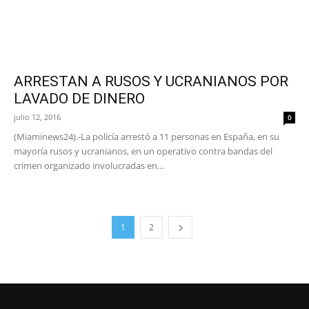
ARRESTAN A RUSOS Y UCRANIANOS POR
LAVADO DE DINERO
julio 12, 2016
0
(Miaminews24).-La policía arrestó a 11 personas en España, en su
mayoría rusos y ucranianos, en un operativo contra bandas del
crimen organizado involucradas en...
1
2