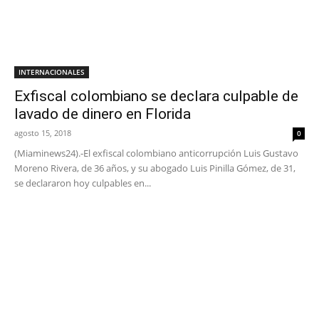
INTERNACIONALES
Exfiscal colombiano se declara culpable de
lavado de dinero en Florida
agosto 15, 2018
0
(Miaminews24).-El exfiscal colombiano anticorrupción Luis Gustavo
Moreno Rivera, de 36 años, y su abogado Luis Pinilla Gómez, de 31,
se declararon hoy culpables en...