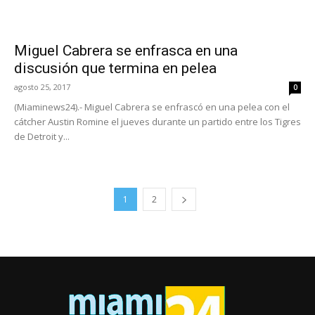
Miguel Cabrera se enfrasca en una
discusión que termina en pelea
agosto 25, 2017
0
(Miaminews24).- Miguel Cabrera se enfrascó en una pelea con el
cátcher Austin Romine el jueves durante un partido entre los Tigres
de Detroit y...
1
2