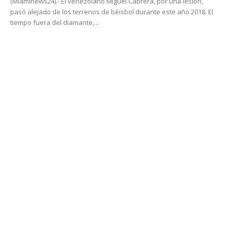
(Miaminews24).- El venezolano Miguel Cabrera, por una lesión,
pasó alejado de los terrenos de béisbol durante este año 2018. El
tiempo fuera del diamante,...