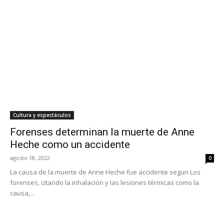
Cultura y espectáculos
Forenses determinan la muerte de Anne
Heche como un accidente
agosto 18, 2022
0
La causa de la muerte de Anne Heche fue accidente segun Los
forenses, citando la inhalación y las lesiones térmicas como la
causa,...