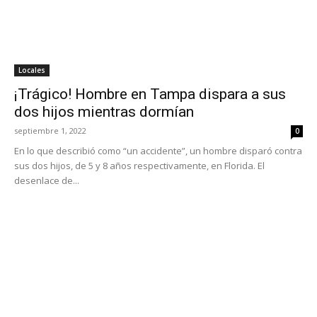
Locales
¡Trágico! Hombre en Tampa dispara a sus
dos hijos mientras dormían
septiembre 1, 2022
0
En lo que describió como “un accidente”, un hombre disparó contra
sus dos hijos, de 5 y 8 años respectivamente, en Florida. El
desenlace de...