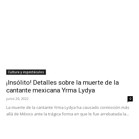
Cultura y espectáculos
¡Insólito! Detalles sobre la muerte de la
cantante mexicana Yrma Lydya
junio 26, 2022
0
La muerte de la cantante Yrma Lydya ha causado conmoción más
allá de México ante la trágica forma en que le fue arrebatada la...