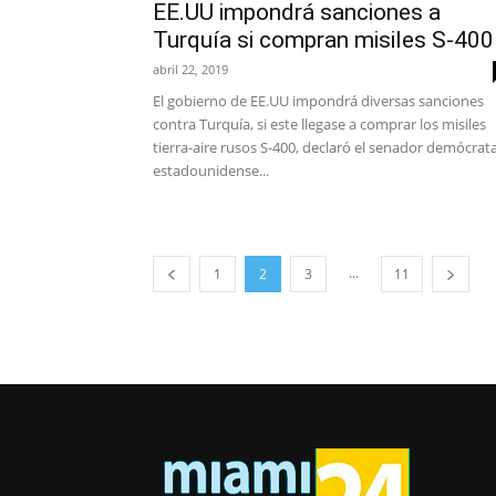
EE.UU impondrá sanciones a
Turquía si compran misiles S-400
abril 22, 2019
El gobierno de EE.UU impondrá diversas sanciones
contra Turquía, si este llegase a comprar los misiles
tierra-aire rusos S-400, declaró el senador demócrat
estadounidense...
...
1
2
3
11