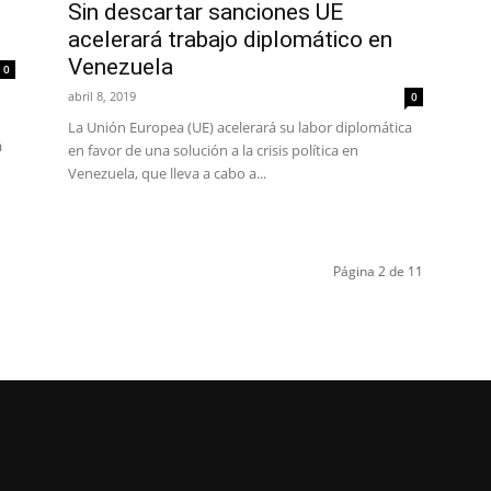
Sin descartar sanciones UE
acelerará trabajo diplomático en
Venezuela
0
abril 8, 2019
0
La Unión Europea (UE) acelerará su labor diplomática
a
en favor de una solución a la crisis política en
Venezuela, que lleva a cabo a...
Página 2 de 11