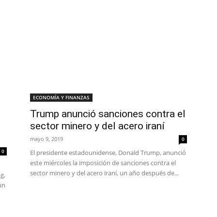
ECONOMÍA Y FINANZAS
Trump anunció sanciones contra el
sector minero y del acero iraní
mayo 9, 2019
0
0
El presidente estadounidense, Donald Trump, anunció
este miércoles la imposición de sanciones contra el
sector minero y del acero iraní, un año después de...
g,
ún