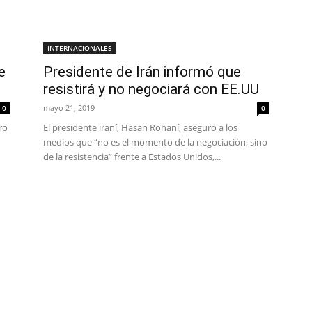
INTERNACIONALES
e
Presidente de Irán informó que
resistirá y no negociará con EE.UU
mayo 21, 2019
0
0
ro
El presidente iraní, Hasan Rohaní, aseguró a los
medios que “no es el momento de la negociación, sino
de la resistencia” frente a Estados Unidos,...