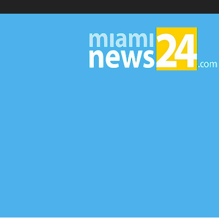
▷
Miami
News
24