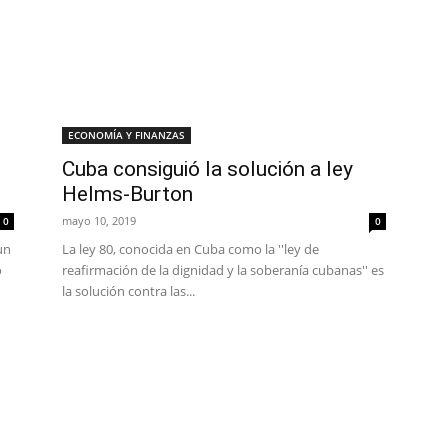
ECONOMÍA Y FINANZAS
Cuba consiguió la solución a ley
Helms-Burton
mayo 10, 2019
0
0
un
La ley 80, conocida en Cuba como la ''ley de
o
reafirmación de la dignidad y la soberanía cubanas'' es
la solución contra las...