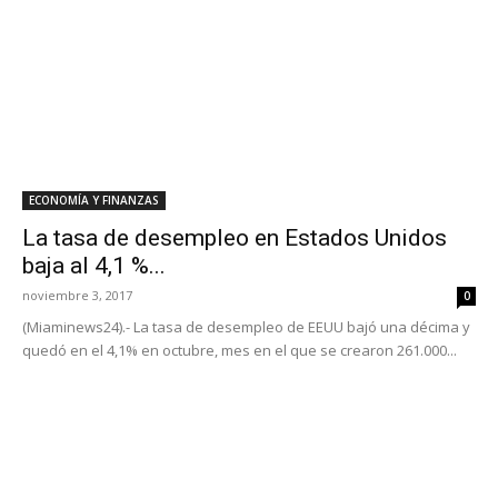
ECONOMÍA Y FINANZAS
La tasa de desempleo en Estados Unidos
baja al 4,1 %...
noviembre 3, 2017
0
(Miaminews24).- La tasa de desempleo de EEUU bajó una décima y
quedó en el 4,1% en octubre, mes en el que se crearon 261.000...