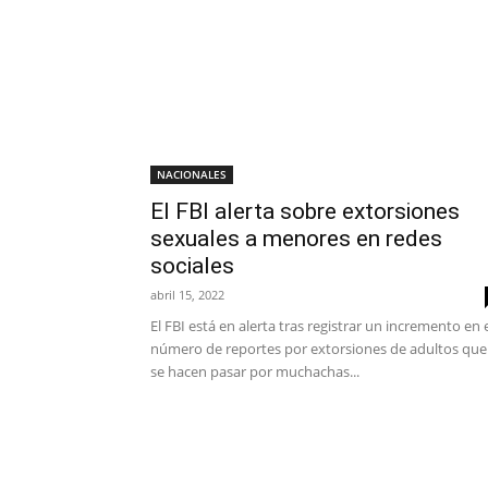
NACIONALES
El FBI alerta sobre extorsiones
sexuales a menores en redes
sociales
abril 15, 2022
El FBI está en alerta tras registrar un incremento en 
número de reportes por extorsiones de adultos que
se hacen pasar por muchachas...