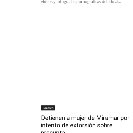
videos y fotografías pornográficas debido al...
Locales
Detienen a mujer de Miramar por
intento de extorsión sobre
presunta...