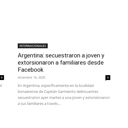
INTERNACIONALES
Argentina: secuestraron a joven y
extorsionaron a familiares desde
Facebook
diciembre 16, 2020
0
0
el
En Argentina, específicamente en la localidad
bonaerense de Capitán Sarmiento delincuentes
secuestraron ayer martes a una joven y extorsionaron
a sus familiares a través...