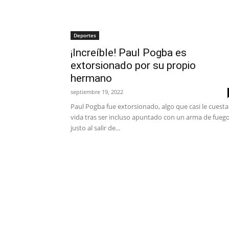
Deportes
¡Increíble! Paul Pogba es
extorsionado por su propio
hermano
septiembre 19, 2022
Paul Pogba fue extorsionado, algo que casi le cuesta
vida tras ser incluso apuntado con un arma de fueg
justo al salir de...