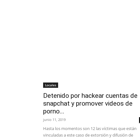
Locales
Detenido por hackear cuentas de
snapchat y promover videos de
porno...
junio 11, 2019
Hasta los momentos son 12 las víctimas que están
vinculadas a este caso de extorsión y difusión de