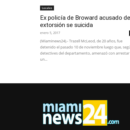
Locales
Ex policía de Broward acusado d
extorsión se suicida
enero 5, 2017
(Miaminews24).- Trazell McLeod, de 20 años, fue
detenido el pasado 10 de noviembre luego que, seg
detectives del departamento, amenazó con arrestar
un...