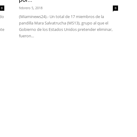
febrero 5, 2018
0
0
ado
(Miaminews24).- Un total de 17 miembros de la
pandilla Mara Salvatrucha (MS13), grupo al que el
nte
Gobierno de los Estados Unidos pretender eliminar,
fueron...