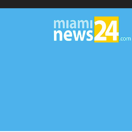
▷
Miami
News
24