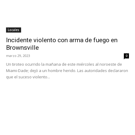
Locales
Incidente violento con arma de fuego en
Brownsville
marzo 29, 2023
0
Un tiroteo ocurrido la mañana de este miércoles al noroeste de
Miami-Dade; dejó a un hombre herido. Las autoridades declararon
que el suceso violento...