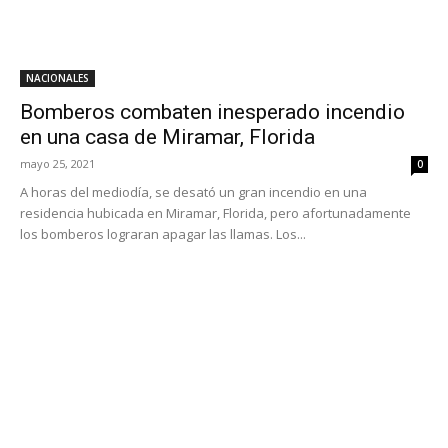
NACIONALES
Bomberos combaten inesperado incendio
en una casa de Miramar, Florida
mayo 25, 2021
0
A horas del mediodía, se desató un gran incendio en una
residencia hubicada en Miramar, Florida, pero afortunadamente
los bomberos lograran apagar las llamas. Los...