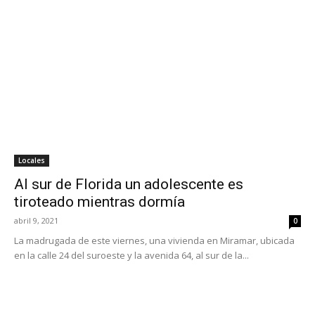
Locales
Al sur de Florida un adolescente es
tiroteado mientras dormía
abril 9, 2021
0
La madrugada de este viernes, una vivienda en Miramar, ubicada
en la calle 24 del suroeste y la avenida 64, al sur de la...