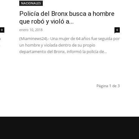
NACIONALES
Policía del Bronx busca a hombre
que robó y violó a...
enero 10, 2018
0
0
a
(Miaminews24).- Una mujer de 64 años fue seguida por
a
un hombre y violada dentro de su propio
departamento del Bronx, informó la policía de...
Página 1 de 3