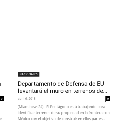
NACIONALES
a
Departamento de Defensa de EU
levantará el muro en terrenos de...
abril 6, 2018
0
0
(Miaminews24).- El Pentágono está trabajando para
identificar terrenos de su propiedad en la frontera con
de
México con el objetivo de construir en ellos partes...