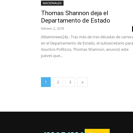
NACIONALES
Thomas Shannon deja el
Departamento de Estado
febrero 2, 2018
(Miaminews24).- Tras más de tres décadas de carrer
en el Departamento de Estado, el subsecretario par
Asuntos Políticos, Thomas Shannon, anunció este
jueves que...
1
2
3