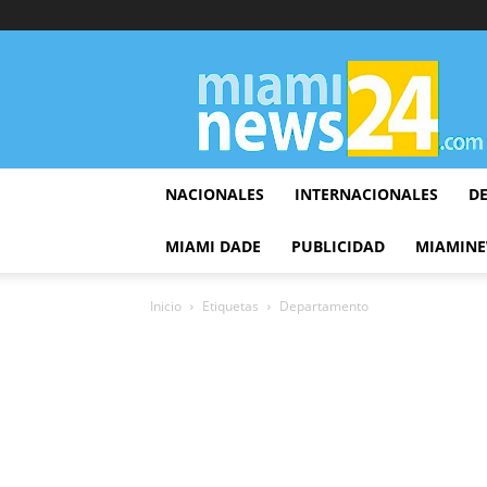
▷
Miami
News
24
NACIONALES
INTERNACIONALES
D
MIAMI DADE
PUBLICIDAD
MIAMINE
Inicio
Etiquetas
Departamento