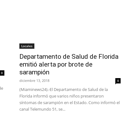
Locales
Departamento de Salud de Florida
emitió alerta por brote de
sarampión
0
diciembre 13, 2018
0
de
(Miaminews24).-El Departamento de Salud de la
Florida informó que varios niños presentaron
síntomas de sarampión en el Estado. Como informó el
canal Telemundo 51, se...