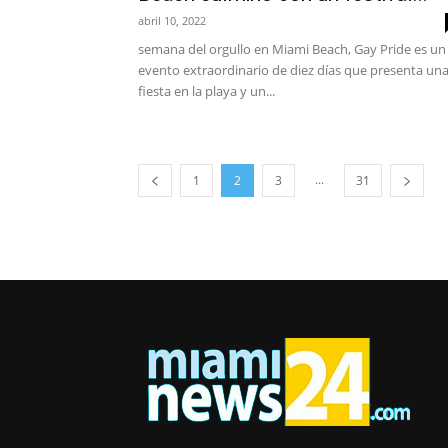
abril 10, 2022
semana del orgullo en Miami Beach, Gay Pride es un
evento extraordinario de diez días que presenta un
fiesta en la playa y un...
...
1
2
3
31