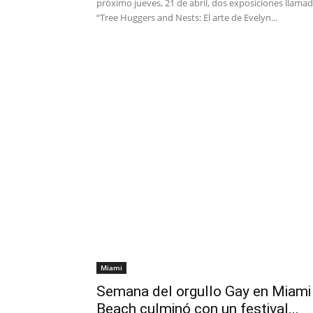
próximo jueves, 21 de abril, dos exposiciones llama
“Tree Huggers and Nests: El arte de Evelyn...
Miami
Semana del orgullo Gay en Miami
Beach culminó con un festival...