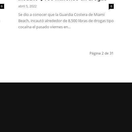
abril 5, 2022
0
0
Se dio a conocer que la Guardia Costera de Miami
a
Beach, incautó alrededor de 8,500 libras de drogas tipo
cocaína el pasado viernes en...
Página 2 de 31