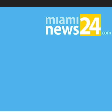
▷
Miami
News
24