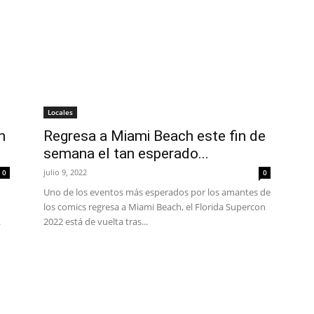
Locales
n
Regresa a Miami Beach este fin de
semana el tan esperado...
julio 9, 2022
0
0
Uno de los eventos más esperados por los amantes de
los comics regresa a Miami Beach, el Florida Supercon
.
2022 está de vuelta tras...