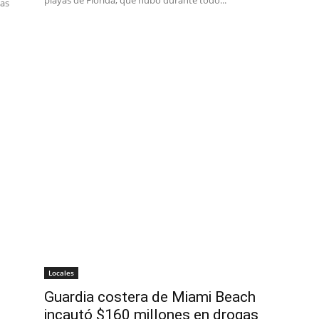
playas de Florida, que hubo durante todo...
das
Locales
Guardia costera de Miami Beach
incautó $160 millones en drogas