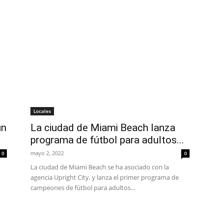
Locales
un
La ciudad de Miami Beach lanza
programa de fútbol para adultos...
mayo 2, 2022
0
0
La ciudad de Miami Beach se ha asociado con la
agencia Upright City, y lanza el primer programa de
campeones de fútbol para adultos...